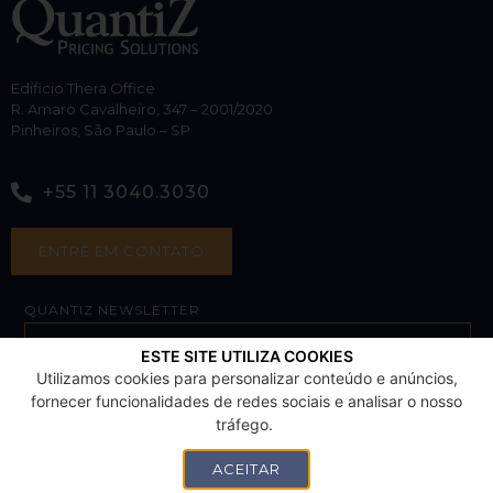
Edíficio Thera Office
R. Amaro Cavalheiro, 347 – 2001/2020
Pinheiros, São Paulo – SP
+55 11 3040.3030
ENTRE EM CONTATO
QUANTIZ NEWSLETTER
ESTE SITE UTILIZA COOKIES
Utilizamos cookies para personalizar conteúdo e anúncios,
SUBSCRIBE
fornecer funcionalidades de redes sociais e analisar o nosso
tráfego.
ACEITAR
por ADD Digital