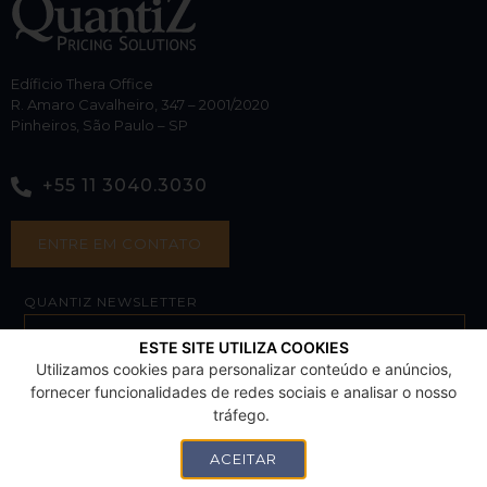
Edíficio Thera Office
R. Amaro Cavalheiro, 347 – 2001/2020
Pinheiros, São Paulo – SP
+55 11 3040.3030
ENTRE EM CONTATO
QUANTIZ NEWSLETTER
ESTE SITE UTILIZA COOKIES
Utilizamos cookies para personalizar conteúdo e anúncios,
SUBSCRIBE
fornecer funcionalidades de redes sociais e analisar o nosso
tráfego.
ACEITAR
por ADD Digital