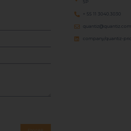
SP
+ 55 11 3040.3030
quantiz@quantiz.com
company/quantiz-pric
ENVIAR